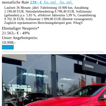
monatliche Rate
239,- €
fin. mtl.
fin. mtl.
Laufzeit 36 Monate, jährl. Fahrleistung 10.000 km, Anzahlung
2.199,60 EUR, Nettodarlehensbetrag 8.798,40 EUR, Sollzinssatz
(gebunden) p.a. 5,83 %, effektiver Jahreszins 5,99 %, Gesamtbetrag
9.702,36 EUR, Schlussrate 1.099,80 EUR (Bonität vorausgesetzt).
Zugleich repräsentatives Berechnungsbeispiel gem. PAngV.
Ehemaliger Neupreis*
21.563,- €
- 49%
Unser Angebotspreis:
10.998,-
Details