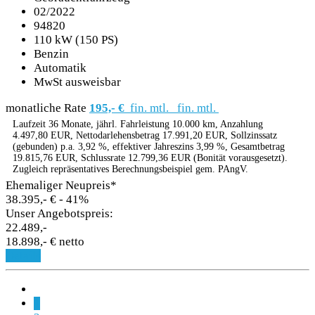
02/2022
94820
110 kW (150 PS)
Benzin
Automatik
MwSt ausweisbar
monatliche Rate
195,- €
fin. mtl.
fin. mtl.
Laufzeit 36 Monate, jährl. Fahrleistung 10.000 km, Anzahlung
4.497,80 EUR, Nettodarlehensbetrag 17.991,20 EUR, Sollzinssatz
(gebunden) p.a. 3,92 %, effektiver Jahreszins 3,99 %, Gesamtbetrag
19.815,76 EUR, Schlussrate 12.799,36 EUR (Bonität vorausgesetzt).
Zugleich repräsentatives Berechnungsbeispiel gem. PAngV.
Ehemaliger Neupreis*
38.395,- €
- 41%
Unser Angebotspreis:
22.489,-
18.898,- € netto
Details
1