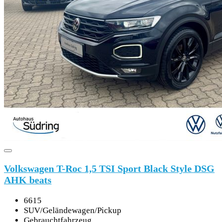
Volkswagen T-Roc 1,5 TSI Sport Black Style DSG
AHK beats
6615
SUV/Geländewagen/Pickup
Gebrauchtfahrzeug