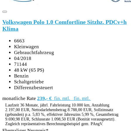
AKTIONEN
Volkswagen Polo 1.0 Comfortline Sitzhz. PDCv+h
Klima
KARRIERE
6663
Kleinwagen
Gebrauchtfahrzeug
04/2018
71144
48 kW (65 PS)
Benzin
Schaltgetriebe
Differenzbesteuert
monatliche Rate
239,- €
fin. mtl.
fin. mtl.
Laufzeit 36 Monate, jährl. Fahrleistung 10.000 km, Anzahlung
2.197,00 EUR, Nettodarlehensbetrag 8.788,00 EUR, Sollzinssatz
(gebunden) p.a. 5,83 %, effektiver Jahreszins 5,99 %, Gesamtbetrag
9.690,98 EUR, Schlussrate 1.098,50 EUR (Bonität vorausgesetzt).
Zugleich repräsentatives Berechnungsbeispiel gem. PAngV.
Ehemaliger Neupreis*