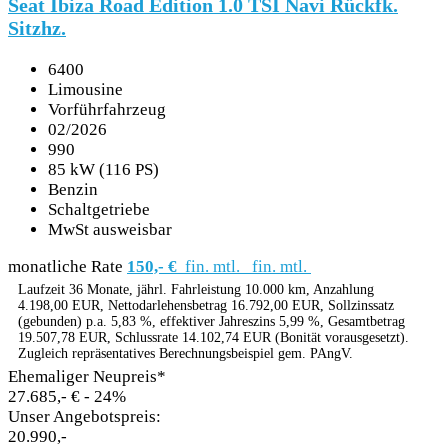
Seat Ibiza Road Edition 1.0 TSI Navi Rückfk.
Sitzhz.
6400
Limousine
Vorführfahrzeug
02/2026
990
85 kW (116 PS)
Benzin
Schaltgetriebe
MwSt ausweisbar
monatliche Rate
150,- €
fin. mtl.
fin. mtl.
Laufzeit 36 Monate, jährl. Fahrleistung 10.000 km, Anzahlung
4.198,00 EUR, Nettodarlehensbetrag 16.792,00 EUR, Sollzinssatz
(gebunden) p.a. 5,83 %, effektiver Jahreszins 5,99 %, Gesamtbetrag
19.507,78 EUR, Schlussrate 14.102,74 EUR (Bonität vorausgesetzt).
Zugleich repräsentatives Berechnungsbeispiel gem. PAngV.
Ehemaliger Neupreis*
27.685,- €
- 24%
Unser Angebotspreis:
20.990,-