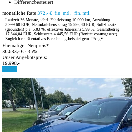
Differenzbesteuert
monatliche Rate
372,- €
fin. mtl.
fin. mtl.
Laufzeit 36 Monate, jährl. Fahrleistung 10.000 km, Anzahlung
3.999,60 EUR, Nettodarlehensbetrag 15.998,40 EUR, Sollzinssatz
(gebunden) p.a. 5,83 %, effektiver Jahreszins 5,99 %, Gesamtbetrag
17.844,04 EUR, Schlussrate 4.445,56 EUR (Bonität vorausgesetzt).
Zugleich repräsentatives Berechnungsbeispiel gem. PAngV.
Ehemaliger Neupreis*
30.633,- €
- 35%
Unser Angebotspreis:
19.998,-
Details