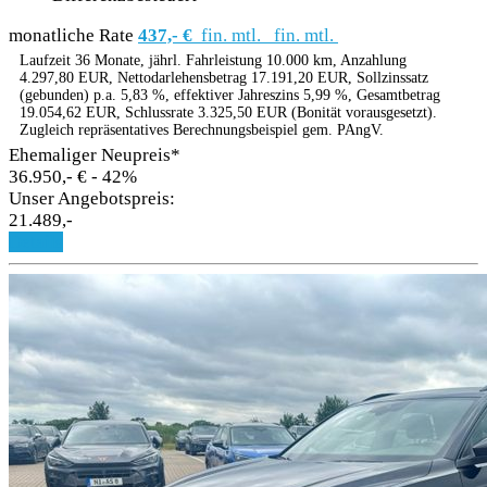
monatliche Rate
437,- €
fin. mtl.
fin. mtl.
Laufzeit 36 Monate, jährl. Fahrleistung 10.000 km, Anzahlung
4.297,80 EUR, Nettodarlehensbetrag 17.191,20 EUR, Sollzinssatz
(gebunden) p.a. 5,83 %, effektiver Jahreszins 5,99 %, Gesamtbetrag
19.054,62 EUR, Schlussrate 3.325,50 EUR (Bonität vorausgesetzt).
Zugleich repräsentatives Berechnungsbeispiel gem. PAngV.
Ehemaliger Neupreis*
36.950,- €
- 42%
Unser Angebotspreis:
21.489,-
Details