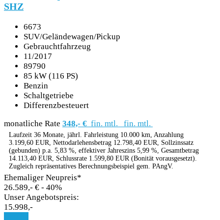
SHZ
6673
SUV/Geländewagen/Pickup
Gebrauchtfahrzeug
11/2017
89790
85 kW (116 PS)
Benzin
Schaltgetriebe
Differenzbesteuert
monatliche Rate
348,- €
fin. mtl.
fin. mtl.
Laufzeit 36 Monate, jährl. Fahrleistung 10.000 km, Anzahlung
3.199,60 EUR, Nettodarlehensbetrag 12.798,40 EUR, Sollzinssatz
(gebunden) p.a. 5,83 %, effektiver Jahreszins 5,99 %, Gesamtbetrag
14.113,40 EUR, Schlussrate 1.599,80 EUR (Bonität vorausgesetzt).
Zugleich repräsentatives Berechnungsbeispiel gem. PAngV.
Ehemaliger Neupreis*
26.589,- €
- 40%
Unser Angebotspreis:
15.998,-
Details