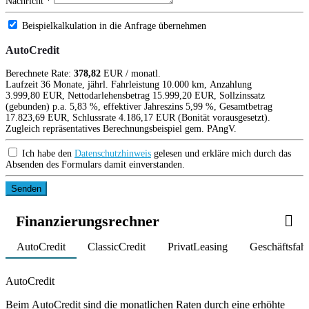
Nachricht *
Beispielkalkulation in die Anfrage übernehmen
AutoCredit
Berechnete Rate:
378,82
EUR / monatl.
Laufzeit 36 Monate, jährl. Fahrleistung 10.000 km, Anzahlung
3.999,80 EUR, Nettodarlehensbetrag 15.999,20 EUR, Sollzinssatz
(gebunden) p.a. 5,83 %, effektiver Jahreszins 5,99 %, Gesamtbetrag
17.823,69 EUR, Schlussrate 4.186,17 EUR (Bonität vorausgesetzt).
Zugleich repräsentatives Berechnungsbeispiel gem. PAngV.
Ich habe den
Datenschutzhinweis
gelesen und erkläre mich durch das
Absenden des Formulars damit einverstanden.
Senden
Finanzierungsrechner
AutoCredit
ClassicCredit
PrivatLeasing
Geschäftsfah
Product parameters changed
AutoCredit
Beim AutoCredit sind die monatlichen Raten durch eine erhöhte