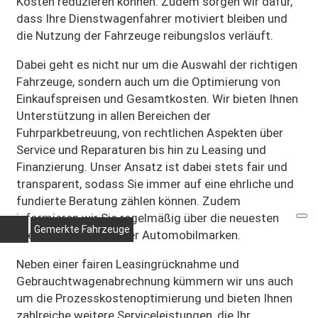
Kosten reduzieren können. Zudem sorgen wir dafür,
dass Ihre Dienstwagenfahrer motiviert bleiben und
die Nutzung der Fahrzeuge reibungslos verläuft.
Dabei geht es nicht nur um die Auswahl der richtigen
Fahrzeuge, sondern auch um die Optimierung von
Einkaufspreisen und Gesamtkosten. Wir bieten Ihnen
Unterstützung in allen Bereichen der
Fuhrparkbetreuung, von rechtlichen Aspekten über
Service und Reparaturen bis hin zu Leasing und
Finanzierung. Unser Ansatz ist dabei stets fair und
transparent, sodass Sie immer auf eine ehrliche und
fundierte Beratung zählen können. Zudem
informieren wir Sie regelmäßig über die neuesten
Gemerkte Fahrzeuge
Preisvorteile führender Automobilmarken.
Neben einer fairen Leasingrücknahme und
Gebrauchtwagenabrechnung kümmern wir uns auch
um die Prozesskostenoptimierung und bieten Ihnen
zahlreiche weitere Serviceleistungen, die Ihr