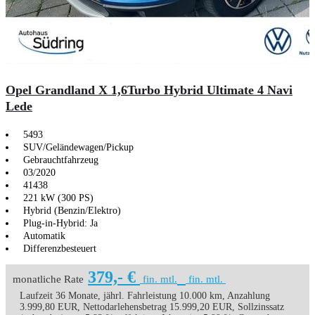
Opel Grandland X 1,6Turbo Hybrid Ultimate 4 Navi
Lede
5493
SUV/Geländewagen/Pickup
Gebrauchtfahrzeug
03/2020
41438
221 kW (300 PS)
Hybrid (Benzin/Elektro)
Plug-in-Hybrid: Ja
Automatik
Differenzbesteuert
379,- €
monatliche Rate
fin. mtl.
fin. mtl.
Laufzeit 36 Monate, jährl. Fahrleistung 10.000 km, Anzahlung
3.999,80 EUR, Nettodarlehensbetrag 15.999,20 EUR, Sollzinssatz