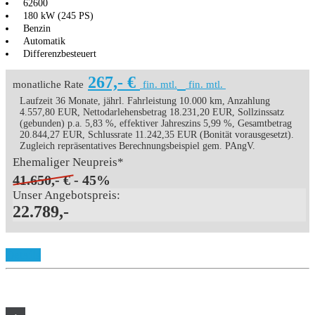
62600
180 kW (245 PS)
Benzin
Automatik
Differenzbesteuert
267,- €
monatliche Rate
fin. mtl.
fin. mtl.
Laufzeit 36 Monate, jährl. Fahrleistung 10.000 km, Anzahlung
4.557,80 EUR, Nettodarlehensbetrag 18.231,20 EUR, Sollzinssatz
(gebunden) p.a. 5,83 %, effektiver Jahreszins 5,99 %, Gesamtbetrag
20.844,27 EUR, Schlussrate 11.242,35 EUR (Bonität vorausgesetzt).
Zugleich repräsentatives Berechnungsbeispiel gem. PAngV.
Ehemaliger Neupreis*
41.650,- €
- 45%
Unser Angebotspreis:
22.789,-
Details