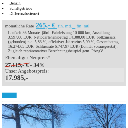
Benzin
Schaltgetriebe
Differenzbesteuert
265,- €
monatliche Rate
fin. mtl.
fin. mtl.
Laufzeit 36 Monate, jährl. Fahrleistung 10.000 km, Anzahlung
3.597,00 EUR, Nettodarlehensbetrag 14.388,00 EUR, Sollzinssatz
(gebunden) p.a. 5,83 %, effektiver Jahreszins 5,99 %, Gesamtbetrag
16.274,65 EUR, Schlussrate 6.747,97 EUR (Bonität vorausgesetzt).
Zugleich repräsentatives Berechnungsbeispiel gem. PAngV.
Ehemaliger Neupreis*
27.115,- €
- 34%
Unser Angebotspreis:
17.985,-
Details