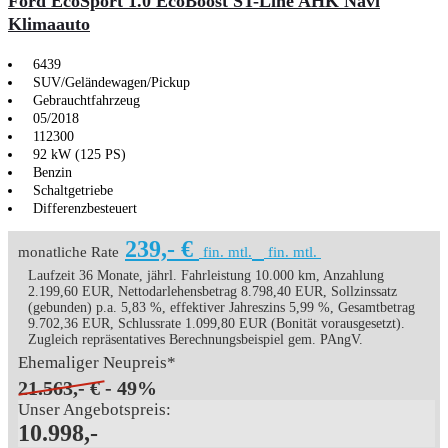
Ford EcoSport 1.0 EcoBoost ST-Line AHK Navi
Klimaauto
6439
SUV/Geländewagen/Pickup
Gebrauchtfahrzeug
05/2018
112300
92 kW (125 PS)
Benzin
Schaltgetriebe
Differenzbesteuert
239,- €
monatliche Rate
fin. mtl.
fin. mtl.
Laufzeit 36 Monate, jährl. Fahrleistung 10.000 km, Anzahlung
2.199,60 EUR, Nettodarlehensbetrag 8.798,40 EUR, Sollzinssatz
(gebunden) p.a. 5,83 %, effektiver Jahreszins 5,99 %, Gesamtbetrag
9.702,36 EUR, Schlussrate 1.099,80 EUR (Bonität vorausgesetzt).
Zugleich repräsentatives Berechnungsbeispiel gem. PAngV.
Ehemaliger Neupreis*
21.563,- €
- 49%
Unser Angebotspreis:
10.998,-