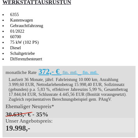
WERKSTATTAUSRÜSTUN
6355
Kastenwagen
Gebrauchtfahrzeug
01/2022
60700
75 kW (102 PS)
Diesel
Schaltgetriebe
Differenzbesteuert
372,- €
monatliche Rate
fin. mtl.
fin. mtl.
Laufzeit 36 Monate, jährl. Fahrleistung 10.000 km, Anzahlung
3.999,60 EUR, Nettodarlehensbetrag 15.998,40 EUR, Sollzinssatz
(gebunden) p.a. 5,83 %, effektiver Jahreszins 5,99 %, Gesamtbetrag
17.844,04 EUR, Schlussrate 4.445,56 EUR (Bonität vorausgesetzt).
Zugleich repräsentatives Berechnungsbeispiel gem. PAngV.
Ehemaliger Neupreis*
30.633,- €
- 35%
Unser Angebotspreis:
19.998,-