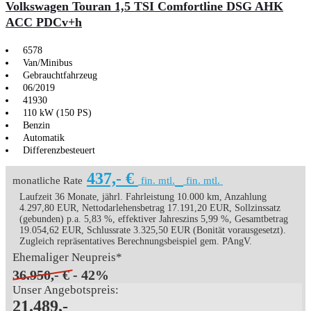
Volkswagen Touran 1,5 TSI Comfortline DSG AHK
ACC PDCv+h
6578
Van/Minibus
Gebrauchtfahrzeug
06/2019
41930
110 kW (150 PS)
Benzin
Automatik
Differenzbesteuert
437,- €
monatliche Rate
fin. mtl.
fin. mtl.
Laufzeit 36 Monate, jährl. Fahrleistung 10.000 km, Anzahlung
4.297,80 EUR, Nettodarlehensbetrag 17.191,20 EUR, Sollzinssatz
(gebunden) p.a. 5,83 %, effektiver Jahreszins 5,99 %, Gesamtbetrag
19.054,62 EUR, Schlussrate 3.325,50 EUR (Bonität vorausgesetzt).
Zugleich repräsentatives Berechnungsbeispiel gem. PAngV.
Ehemaliger Neupreis*
36.950,- €
- 42%
Unser Angebotspreis:
21.489,-