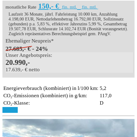
150,- €
monatliche Rate
fin. mtl.
fin. mtl.
Laufzeit 36 Monate, jährl. Fahrleistung 10.000 km, Anzahlung
4.198,00 EUR, Nettodarlehensbetrag 16.792,00 EUR, Sollzinssatz
(gebunden) p.a. 5,83 %, effektiver Jahreszins 5,99 %, Gesamtbetrag
19.507,78 EUR, Schlussrate 14.102,74 EUR (Bonität vorausgesetzt).
Zugleich repräsentatives Berechnungsbeispiel gem. PAngV.
Ehemaliger Neupreis*
27.685,- €
- 24%
Unser Angebotspreis:
20.990,-
17.639,- € netto
Energieverbrauch (kombiniert) in l/100 km:
5,2
CO₂-Emissionen (kombiniert) in g/km:
117,0
CO₂-Klasse:
D
Details