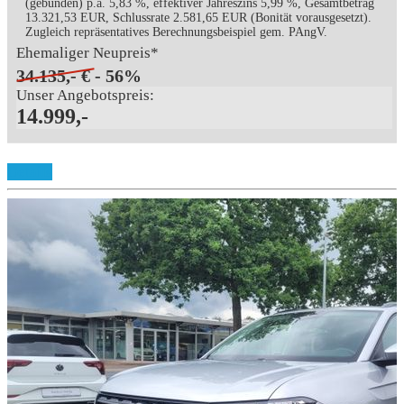
(gebunden) p.a. 5,83 %, effektiver Jahreszins 5,99 %, Gesamtbetrag
13.321,53 EUR, Schlussrate 2.581,65 EUR (Bonität vorausgesetzt).
Zugleich repräsentatives Berechnungsbeispiel gem. PAngV.
Ehemaliger Neupreis*
34.135,- €
- 56%
Unser Angebotspreis:
14.999,-
Details