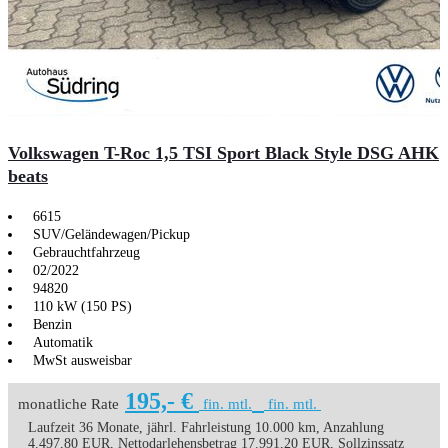
Volkswagen T-Roc 1,5 TSI Sport Black Style DSG AHK
beats
6615
SUV/Geländewagen/Pickup
Gebrauchtfahrzeug
02/2022
94820
110 kW (150 PS)
Benzin
Automatik
MwSt ausweisbar
195,- €
monatliche Rate
fin. mtl.
fin. mtl.
Laufzeit 36 Monate, jährl. Fahrleistung 10.000 km, Anzahlung
4.497,80 EUR, Nettodarlehensbetrag 17.991,20 EUR, Sollzinssatz