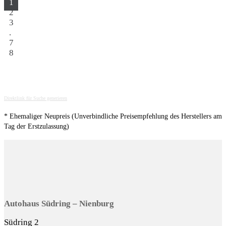
1
2
3
.
7
8
Direktlink für Suche generieren
* Ehemaliger Neupreis (Unverbindliche Preisempfehlung des Herstellers am
Tag der Erstzulassung)
Autohaus Südring – Nienburg
Südring 2