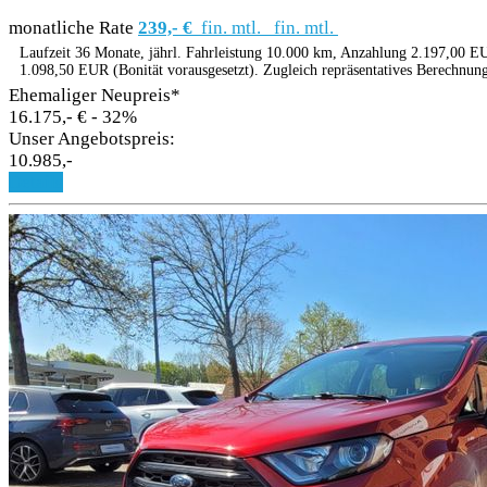
monatliche Rate
239,- €
fin. mtl.
fin. mtl.
Laufzeit 36 Monate, jährl. Fahrleistung 10.000 km, Anzahlung 2.197,00 EU
1.098,50 EUR (Bonität vorausgesetzt). Zugleich repräsentatives Berechnun
Ehemaliger Neupreis*
16.175,- €
- 32%
Unser Angebotspreis:
10.985,-
Details