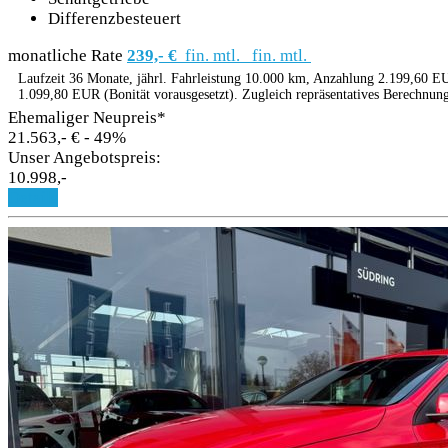
Differenzbesteuert
monatliche Rate
239,- €
fin. mtl.
fin. mtl.
Laufzeit 36 Monate, jährl. Fahrleistung 10.000 km, Anzahlung 2.199,60 EU
1.099,80 EUR (Bonität vorausgesetzt). Zugleich repräsentatives Berechnun
Ehemaliger Neupreis*
21.563,- €
- 49%
Unser Angebotspreis:
10.998,-
Details