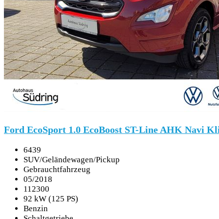
Ford EcoSport 1.0 EcoBoost ST-Line AHK Navi K
6439
SUV/Geländewagen/Pickup
Gebrauchtfahrzeug
05/2018
112300
92 kW (125 PS)
Benzin
Schaltgetriebe