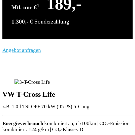
189,-
1
Mtl. nur €
1.300,- €
Sonderzahlung
Angebot anfragen
VW T-Cross Life
z.B. 1.0 l TSI OPF 70 kW (95
PS
) 5-Gang
Energieverbrauch
kombiniert: 5,5 l/100km | CO₂-Emission
kombiniert: 124 g/km | CO₂-Klasse: D