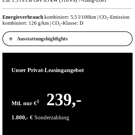
z.B. 1.5 l eTSI OPF 85 kW (116
PS
) 7-Gang-DSG
Energieverbrauch
kombiniert: 5,5 l/100km | CO₂-Emission
kombiniert: 126 g/km | CO₂-Klasse: D
Ausstattungshighlights
Unser Privat-Leasingangebot
239,-
1
Mtl. nur €
1.800,- €
Sonderzahlung