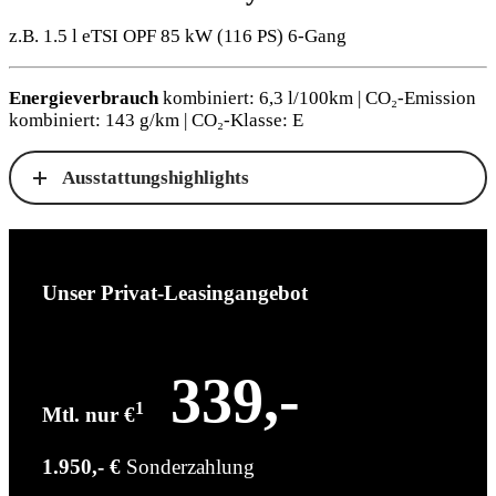
z.B. 1.5 l eTSI OPF 85 kW (116
PS
) 6-Gang
Energieverbrauch
kombiniert: 6,3 l/100km | CO₂-Emission
kombiniert: 143 g/km | CO₂-Klasse: E
Ausstattungshighlights
Unser Privat-Leasingangebot
339,-
1
Mtl. nur €
1.950,- €
Sonderzahlung