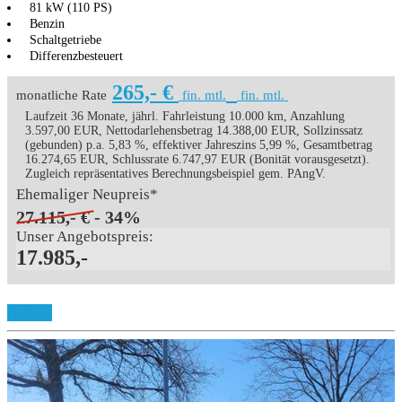
81 kW (110 PS)
Benzin
Schaltgetriebe
Differenzbesteuert
265,- €
monatliche Rate
fin. mtl.
fin. mtl.
Laufzeit 36 Monate, jährl. Fahrleistung 10.000 km, Anzahlung
3.597,00 EUR, Nettodarlehensbetrag 14.388,00 EUR, Sollzinssatz
(gebunden) p.a. 5,83 %, effektiver Jahreszins 5,99 %, Gesamtbetrag
16.274,65 EUR, Schlussrate 6.747,97 EUR (Bonität vorausgesetzt).
Zugleich repräsentatives Berechnungsbeispiel gem. PAngV.
Ehemaliger Neupreis*
27.115,- €
- 34%
Unser Angebotspreis:
17.985,-
Details