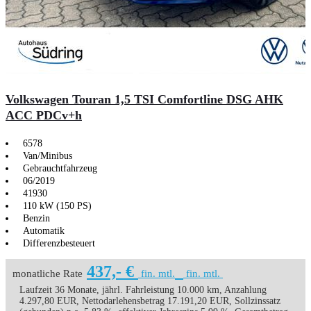
Volkswagen Touran 1,5 TSI Comfortline DSG AHK
ACC PDCv+h
6578
Van/Minibus
Gebrauchtfahrzeug
06/2019
41930
110 kW (150 PS)
Benzin
Automatik
Differenzbesteuert
437,- €
monatliche Rate
fin. mtl.
fin. mtl.
Laufzeit 36 Monate, jährl. Fahrleistung 10.000 km, Anzahlung
4.297,80 EUR, Nettodarlehensbetrag 17.191,20 EUR, Sollzinssatz