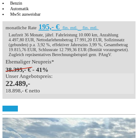
Benzin
Automatik
MwSt ausweisbar
195,- €
monatliche Rate
fin. mtl.
fin. mtl.
Laufzeit 36 Monate, jährl. Fahrleistung 10.000 km, Anzahlung
4.497,80 EUR, Nettodarlehensbetrag 17.991,20 EUR, Sollzinssatz
(gebunden) p.a. 3,92 %, effektiver Jahreszins 3,99 %, Gesamtbetrag
19.815,76 EUR, Schlussrate 12.799,36 EUR (Bonität vorausgesetzt).
Zugleich repräsentatives Berechnungsbeispiel gem. PAngV.
Ehemaliger Neupreis*
38.395,- €
- 41%
Unser Angebotspreis:
22.489,-
18.898,- € netto
Details