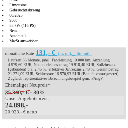
Limousine
Gebrauchtfahrzeug
08/2025
9508
85 kW (116 PS)
Benzin
Automatik
MwSt ausweisbar
131,- €
monatliche Rate
fin. mtl.
fin. mtl.
Laufzeit 36 Monate, jährl. Fahrleistung 10.000 km, Anzahlung
4.979,60 EUR, Nettodarlehensbetrag 19.918,40 EUR, Sollzinssatz
(gebunden) p.a. 2,46 %, effektiver Jahreszins 2,49 %, Gesamtbetrag
21.271,09 EUR, Schlussrate 16.570,93 EUR (Bonität vorausgesetzt).
Zugleich repräsentatives Berechnungsbeispiel gem. PAngV.
Ehemaliger Neupreis*
35.340,- €
- 30%
Unser Angebotspreis:
24.898,-
20.923,- € netto