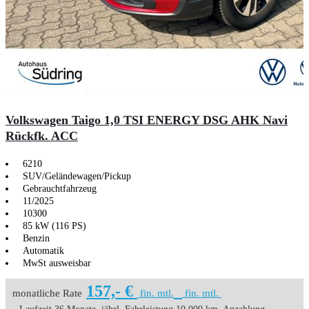
Volkswagen Taigo 1,0 TSI ENERGY DSG AHK Navi
Rückfk. ACC
6210
SUV/Geländewagen/Pickup
Gebrauchtfahrzeug
11/2025
10300
85 kW (116 PS)
Benzin
Automatik
MwSt ausweisbar
157,- €
monatliche Rate
fin. mtl.
fin. mtl.