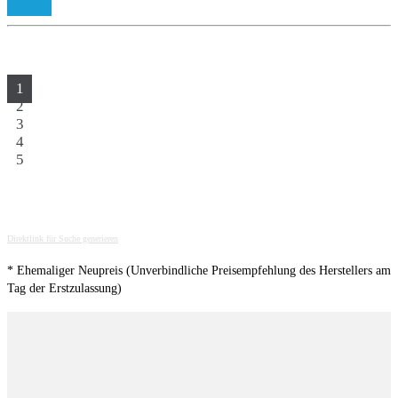
Details
1
2
3
4
5
Direktlink für Suche generieren
* Ehemaliger Neupreis (Unverbindliche Preisempfehlung des Herstellers am
Tag der Erstzulassung)