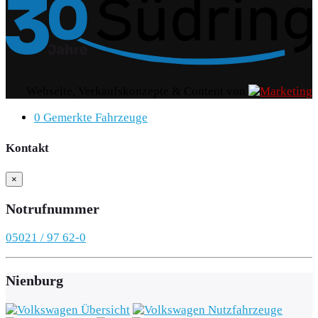
Webseite, Verkaufskonzepte & Content von
0
Gemerkte Fahrzeuge
Kontakt
×
Notrufnummer
05021 / 97 62-0
Nienburg