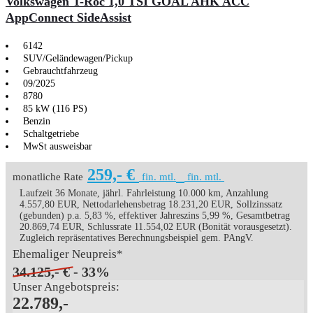
Volkswagen T-Roc 1,0 TSI GOAL AHK ACC
AppConnect SideAssist
6142
SUV/Geländewagen/Pickup
Gebrauchtfahrzeug
09/2025
8780
85 kW (116 PS)
Benzin
Schaltgetriebe
MwSt ausweisbar
259,- €
monatliche Rate
fin. mtl.
fin. mtl.
Laufzeit 36 Monate, jährl. Fahrleistung 10.000 km, Anzahlung
4.557,80 EUR, Nettodarlehensbetrag 18.231,20 EUR, Sollzinssatz
(gebunden) p.a. 5,83 %, effektiver Jahreszins 5,99 %, Gesamtbetrag
20.869,74 EUR, Schlussrate 11.554,02 EUR (Bonität vorausgesetzt).
Zugleich repräsentatives Berechnungsbeispiel gem. PAngV.
Ehemaliger Neupreis*
34.125,- €
- 33%
Unser Angebotspreis:
22.789,-