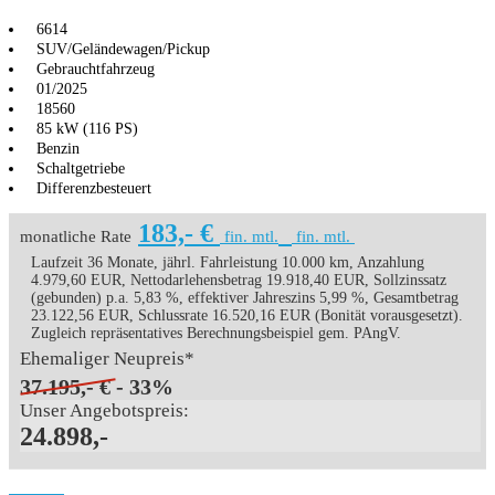
6614
SUV/Geländewagen/Pickup
Gebrauchtfahrzeug
01/2025
18560
85 kW (116 PS)
Benzin
Schaltgetriebe
Differenzbesteuert
183,- €
monatliche Rate
fin. mtl.
fin. mtl.
Laufzeit 36 Monate, jährl. Fahrleistung 10.000 km, Anzahlung
4.979,60 EUR, Nettodarlehensbetrag 19.918,40 EUR, Sollzinssatz
(gebunden) p.a. 5,83 %, effektiver Jahreszins 5,99 %, Gesamtbetrag
23.122,56 EUR, Schlussrate 16.520,16 EUR (Bonität vorausgesetzt).
Zugleich repräsentatives Berechnungsbeispiel gem. PAngV.
Ehemaliger Neupreis*
37.195,- €
- 33%
Unser Angebotspreis:
24.898,-