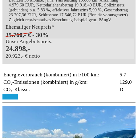
Laufzeit 36 Monate, jährl. Fahrleistung 10.000 km, Anzahlung
4.979,60 EUR, Nettodarlehensbetrag 19.918,40 EUR, Sollzinssatz
(gebunden) p.a. 5,83 %, effektiver Jahreszins 5,99 %, Gesamtbetrag
23.207,36 EUR, Schlussrate 17.546,72 EUR (Bonität vorausgesetzt).
Zugleich repräsentatives Berechnungsbeispiel gem. PAngV.
Ehemaliger Neupreis*
35.760,- €
- 30%
Unser Angebotspreis:
24.898,-
20.923,- € netto
Energieverbrauch (kombiniert) in l/100 km:
5,7
CO₂-Emissionen (kombiniert) in g/km:
129,0
CO₂-Klasse:
D
Details