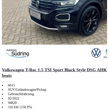
Volkswagen T-Roc 1,5 TSI Sport Black Style DSG AHK
beats
6615
SUV/Geländewagen/Pickup
Gebrauchtfahrzeug
02/2022
94820
110 kW (150 PS)