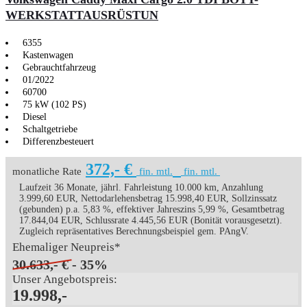
WERKSTATTAUSRÜSTUN
6355
Kastenwagen
Gebrauchtfahrzeug
01/2022
60700
75 kW (102 PS)
Diesel
Schaltgetriebe
Differenzbesteuert
372,- €
monatliche Rate
fin. mtl.
fin. mtl.
Laufzeit 36 Monate, jährl. Fahrleistung 10.000 km, Anzahlung
3.999,60 EUR, Nettodarlehensbetrag 15.998,40 EUR, Sollzinssatz
(gebunden) p.a. 5,83 %, effektiver Jahreszins 5,99 %, Gesamtbetrag
17.844,04 EUR, Schlussrate 4.445,56 EUR (Bonität vorausgesetzt).
Zugleich repräsentatives Berechnungsbeispiel gem. PAngV.
Ehemaliger Neupreis*
30.633,- €
- 35%
Unser Angebotspreis:
19.998,-