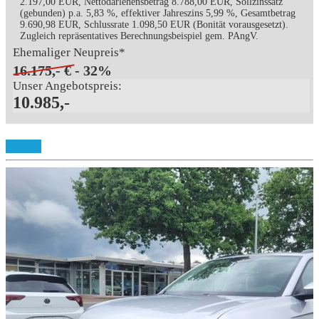
2.197,00 EUR, Nettodarlehensbetrag 8.788,00 EUR, Sollzinssatz
(gebunden) p.a. 5,83 %, effektiver Jahreszins 5,99 %, Gesamtbetrag
9.690,98 EUR, Schlussrate 1.098,50 EUR (Bonität vorausgesetzt).
Zugleich repräsentatives Berechnungsbeispiel gem. PAngV.
Ehemaliger Neupreis*
16.175,- €
- 32%
Unser Angebotspreis:
10.985,-
Details