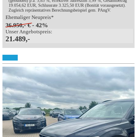
(gebunden) p.a. 5,83 %, effektiver Jahreszins 5,99 %, Gesamtbetrag
19.054,62 EUR, Schlussrate 3.325,50 EUR (Bonität vorausgesetzt).
Zugleich repräsentatives Berechnungsbeispiel gem. PAngV.
Ehemaliger Neupreis*
36.950,- €
- 42%
Unser Angebotspreis:
21.489,-
Details