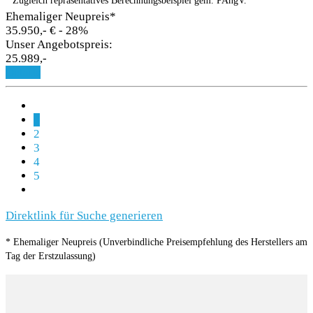
Zugleich repräsentatives Berechnungsbeispiel gem. PAngV.
Ehemaliger Neupreis*
35.950,- €
- 28%
Unser Angebotspreis:
25.989,-
Details
1
2
3
4
5
Direktlink für Suche generieren
* Ehemaliger Neupreis (Unverbindliche Preisempfehlung des Herstellers am
Tag der Erstzulassung)