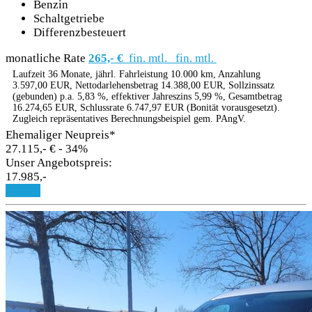
Benzin
Schaltgetriebe
Differenzbesteuert
monatliche Rate
265,- €
fin. mtl.
fin. mtl.
Laufzeit 36 Monate, jährl. Fahrleistung 10.000 km, Anzahlung
3.597,00 EUR, Nettodarlehensbetrag 14.388,00 EUR, Sollzinssatz
(gebunden) p.a. 5,83 %, effektiver Jahreszins 5,99 %, Gesamtbetrag
16.274,65 EUR, Schlussrate 6.747,97 EUR (Bonität vorausgesetzt).
Zugleich repräsentatives Berechnungsbeispiel gem. PAngV.
Ehemaliger Neupreis*
27.115,- €
- 34%
Unser Angebotspreis:
17.985,-
Details