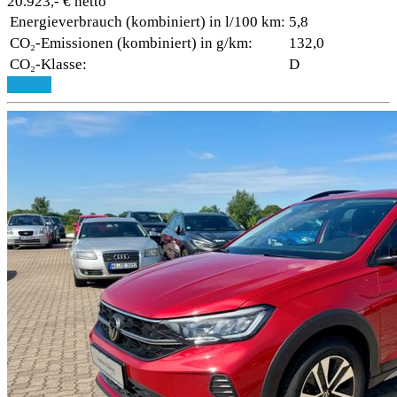
20.923,- € netto
Energieverbrauch (kombiniert) in l/100 km:
5,8
CO₂-Emissionen (kombiniert) in g/km:
132,0
CO₂-Klasse:
D
Details