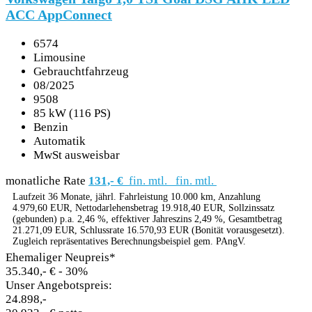
ACC AppConnect
6574
Limousine
Gebrauchtfahrzeug
08/2025
9508
85 kW (116 PS)
Benzin
Automatik
MwSt ausweisbar
monatliche Rate
131,- €
fin. mtl.
fin. mtl.
Laufzeit 36 Monate, jährl. Fahrleistung 10.000 km, Anzahlung
4.979,60 EUR, Nettodarlehensbetrag 19.918,40 EUR, Sollzinssatz
(gebunden) p.a. 2,46 %, effektiver Jahreszins 2,49 %, Gesamtbetrag
21.271,09 EUR, Schlussrate 16.570,93 EUR (Bonität vorausgesetzt).
Zugleich repräsentatives Berechnungsbeispiel gem. PAngV.
Ehemaliger Neupreis*
35.340,- €
- 30%
Unser Angebotspreis:
24.898,-