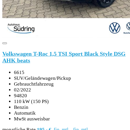
Volkswagen T-Roc 1,5 TSI Sport Black Style DSG
AHK beats
6615
SUV/Geländewagen/Pickup
Gebrauchtfahrzeug
02/2022
94820
110 kW (150 PS)
Benzin
Automatik
MwSt ausweisbar
monatliche Rate
195,- €
fin. mtl.
fin. mtl.