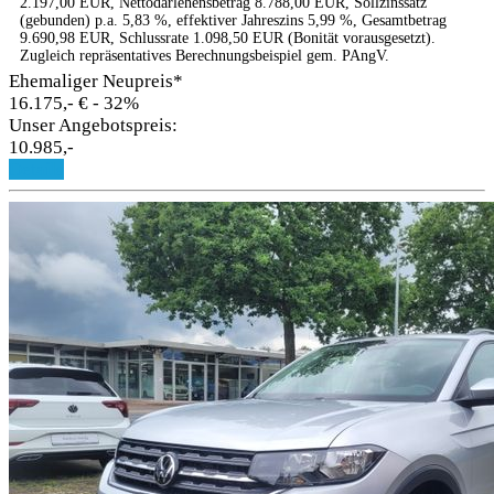
2.197,00 EUR, Nettodarlehensbetrag 8.788,00 EUR, Sollzinssatz
(gebunden) p.a. 5,83 %, effektiver Jahreszins 5,99 %, Gesamtbetrag
9.690,98 EUR, Schlussrate 1.098,50 EUR (Bonität vorausgesetzt).
Zugleich repräsentatives Berechnungsbeispiel gem. PAngV.
Ehemaliger Neupreis*
16.175,- €
- 32%
Unser Angebotspreis:
10.985,-
Details