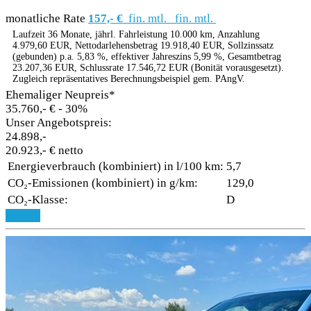
monatliche Rate
157,- €
fin. mtl.
fin. mtl.
Laufzeit 36 Monate, jährl. Fahrleistung 10.000 km, Anzahlung
4.979,60 EUR, Nettodarlehensbetrag 19.918,40 EUR, Sollzinssatz
(gebunden) p.a. 5,83 %, effektiver Jahreszins 5,99 %, Gesamtbetrag
23.207,36 EUR, Schlussrate 17.546,72 EUR (Bonität vorausgesetzt).
Zugleich repräsentatives Berechnungsbeispiel gem. PAngV.
Ehemaliger Neupreis*
35.760,- €
- 30%
Unser Angebotspreis:
24.898,-
20.923,- € netto
Energieverbrauch (kombiniert) in l/100 km:
5,7
CO₂-Emissionen (kombiniert) in g/km:
129,0
CO₂-Klasse:
D
Details