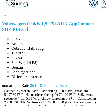
Volkswagen Caddy 1,5 TSI AHK AppConnect
SHZ PDCv+h
6546
Andere
Gebrauchtfahrzeug
10/2022
32750
84 kW (114 PS)
Benzin
Schaltgetriebe
Differenzbesteuert
monatliche Rate
269,- €
fin. mtl.
fin. mtl.
Laufzeit 36 Monate, jährl. Fahrleistung 10.000 km, Anzahlung
5.197,80 EUR, Nettodarlehensbetrag 20.791,20 EUR, Sollzinssatz
(gebunden) p.a. 5,83 %, effektiver Jahreszins 5,99 %, Gesamtbetrag
23.884,96 EUR, Schlussrate 14.203,84 EUR (Bonität vorausgesetzt).