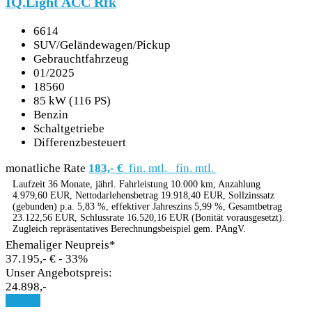
IQ.Light ACC Rfk
6614
SUV/Geländewagen/Pickup
Gebrauchtfahrzeug
01/2025
18560
85 kW (116 PS)
Benzin
Schaltgetriebe
Differenzbesteuert
monatliche Rate
183,- €
fin. mtl.
fin. mtl.
Laufzeit 36 Monate, jährl. Fahrleistung 10.000 km, Anzahlung
4.979,60 EUR, Nettodarlehensbetrag 19.918,40 EUR, Sollzinssatz
(gebunden) p.a. 5,83 %, effektiver Jahreszins 5,99 %, Gesamtbetrag
23.122,56 EUR, Schlussrate 16.520,16 EUR (Bonität vorausgesetzt).
Zugleich repräsentatives Berechnungsbeispiel gem. PAngV.
Ehemaliger Neupreis*
37.195,- €
- 33%
Unser Angebotspreis:
24.898,-
Details