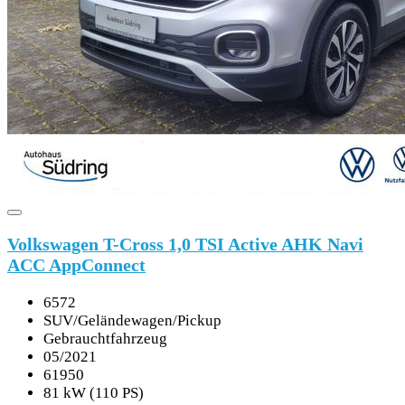
Volkswagen T-Cross 1,0 TSI Active AHK Navi
ACC AppConnect
6572
SUV/Geländewagen/Pickup
Gebrauchtfahrzeug
05/2021
61950
81 kW (110 PS)