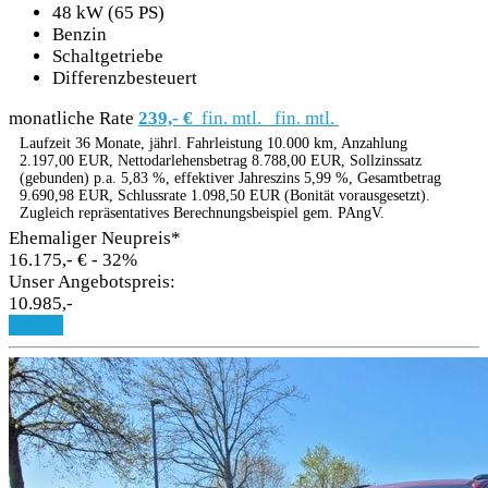
48 kW (65 PS)
Benzin
Schaltgetriebe
Differenzbesteuert
monatliche Rate
239,- €
fin. mtl.
fin. mtl.
Laufzeit 36 Monate, jährl. Fahrleistung 10.000 km, Anzahlung
2.197,00 EUR, Nettodarlehensbetrag 8.788,00 EUR, Sollzinssatz
(gebunden) p.a. 5,83 %, effektiver Jahreszins 5,99 %, Gesamtbetrag
9.690,98 EUR, Schlussrate 1.098,50 EUR (Bonität vorausgesetzt).
Zugleich repräsentatives Berechnungsbeispiel gem. PAngV.
Ehemaliger Neupreis*
16.175,- €
- 32%
Unser Angebotspreis:
10.985,-
Details