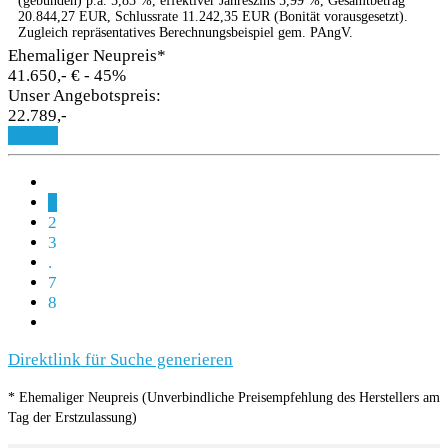
(gebunden) p.a. 5,83 %, effektiver Jahreszins 5,99 %, Gesamtbetrag
20.844,27 EUR, Schlussrate 11.242,35 EUR (Bonität vorausgesetzt).
Zugleich repräsentatives Berechnungsbeispiel gem. PAngV.
Ehemaliger Neupreis*
41.650,- €
- 45%
Unser Angebotspreis:
22.789,-
Details
1
2
3
.
7
8
Direktlink für Suche generieren
* Ehemaliger Neupreis (Unverbindliche Preisempfehlung des Herstellers am
Tag der Erstzulassung)