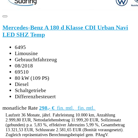
Mercedes-Benz A 180 d Klasse CDI Urban Navi
LED SHZ Temp
6495
Limousine
Gebrauchtfahrzeug
08/2018
69510
80 kW (109 PS)
Diesel
Schaltgetriebe
Differenzbesteuert
monatliche Rate
298,- €
fin. mtl.
fin. mtl.
Laufzeit 36 Monate, jährl. Fahrleistung 10.000 km, Anzahlung
2.999,80 EUR, Nettodarlehensbetrag 11.999,20 EUR, Sollzinssatz
(gebunden) p.a. 5,83 %, effektiver Jahreszins 5,99 %, Gesamtbetrag
13.321,53 EUR, Schlussrate 2.581,65 EUR (Bonität vorausgesetzt).
Zugleich repräsentatives Berechnungsbeispiel gem. PAngV.