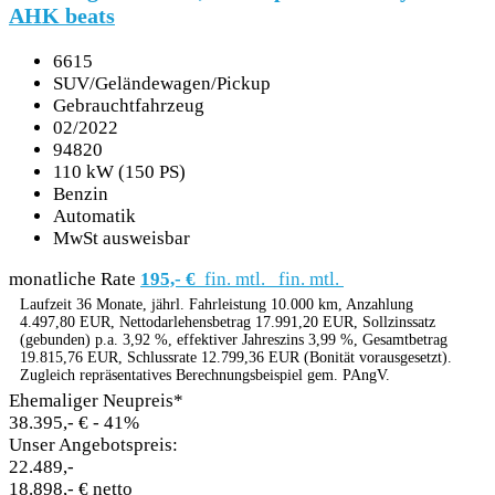
AHK beats
6615
SUV/Geländewagen/Pickup
Gebrauchtfahrzeug
02/2022
94820
110 kW (150 PS)
Benzin
Automatik
MwSt ausweisbar
monatliche Rate
195,- €
fin. mtl.
fin. mtl.
Laufzeit 36 Monate, jährl. Fahrleistung 10.000 km, Anzahlung
4.497,80 EUR, Nettodarlehensbetrag 17.991,20 EUR, Sollzinssatz
(gebunden) p.a. 3,92 %, effektiver Jahreszins 3,99 %, Gesamtbetrag
19.815,76 EUR, Schlussrate 12.799,36 EUR (Bonität vorausgesetzt).
Zugleich repräsentatives Berechnungsbeispiel gem. PAngV.
Ehemaliger Neupreis*
38.395,- €
- 41%
Unser Angebotspreis:
22.489,-
18.898,- € netto