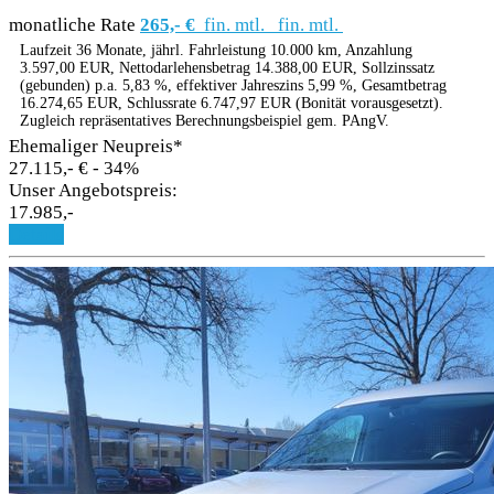
monatliche Rate
265,- €
fin. mtl.
fin. mtl.
Laufzeit 36 Monate, jährl. Fahrleistung 10.000 km, Anzahlung
3.597,00 EUR, Nettodarlehensbetrag 14.388,00 EUR, Sollzinssatz
(gebunden) p.a. 5,83 %, effektiver Jahreszins 5,99 %, Gesamtbetrag
16.274,65 EUR, Schlussrate 6.747,97 EUR (Bonität vorausgesetzt).
Zugleich repräsentatives Berechnungsbeispiel gem. PAngV.
Ehemaliger Neupreis*
27.115,- €
- 34%
Unser Angebotspreis:
17.985,-
Details