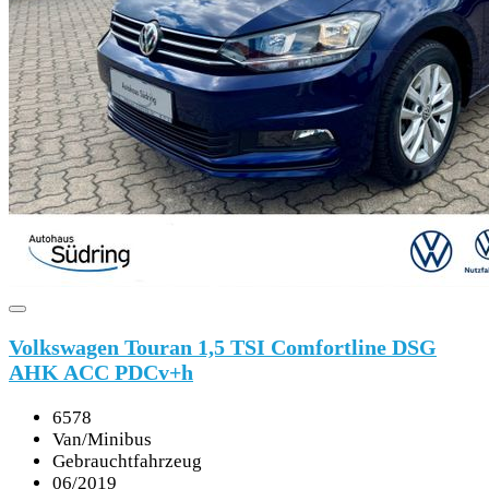
Volkswagen Touran 1,5 TSI Comfortline DSG
AHK ACC PDCv+h
6578
Van/Minibus
Gebrauchtfahrzeug
06/2019