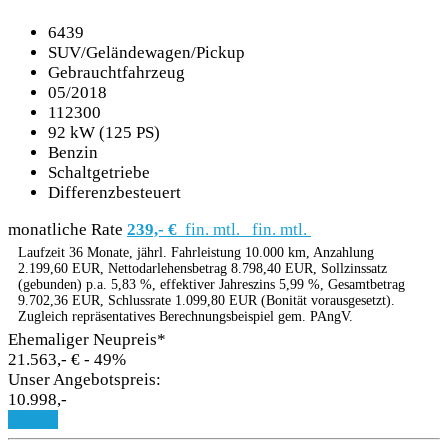
6439
SUV/Geländewagen/Pickup
Gebrauchtfahrzeug
05/2018
112300
92 kW (125 PS)
Benzin
Schaltgetriebe
Differenzbesteuert
monatliche Rate
239,- €
fin. mtl.
fin. mtl.
Laufzeit 36 Monate, jährl. Fahrleistung 10.000 km, Anzahlung
2.199,60 EUR, Nettodarlehensbetrag 8.798,40 EUR, Sollzinssatz
(gebunden) p.a. 5,83 %, effektiver Jahreszins 5,99 %, Gesamtbetrag
9.702,36 EUR, Schlussrate 1.099,80 EUR (Bonität vorausgesetzt).
Zugleich repräsentatives Berechnungsbeispiel gem. PAngV.
Ehemaliger Neupreis*
21.563,- €
- 49%
Unser Angebotspreis:
10.998,-
Details