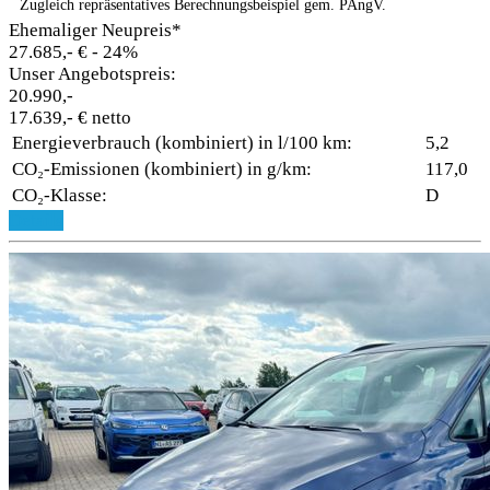
Zugleich repräsentatives Berechnungsbeispiel gem. PAngV.
Ehemaliger Neupreis*
27.685,- €
- 24%
Unser Angebotspreis:
20.990,-
17.639,- € netto
Energieverbrauch (kombiniert) in l/100 km:
5,2
CO₂-Emissionen (kombiniert) in g/km:
117,0
CO₂-Klasse:
D
Details