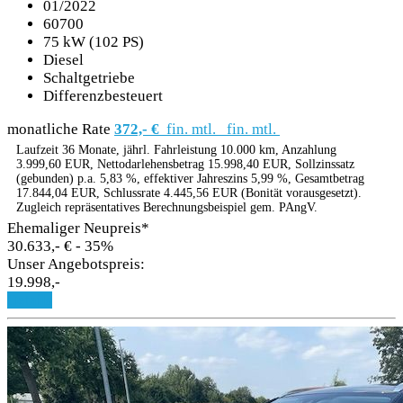
01/2022
60700
75 kW (102 PS)
Diesel
Schaltgetriebe
Differenzbesteuert
monatliche Rate
372,- €
fin. mtl.
fin. mtl.
Laufzeit 36 Monate, jährl. Fahrleistung 10.000 km, Anzahlung
3.999,60 EUR, Nettodarlehensbetrag 15.998,40 EUR, Sollzinssatz
(gebunden) p.a. 5,83 %, effektiver Jahreszins 5,99 %, Gesamtbetrag
17.844,04 EUR, Schlussrate 4.445,56 EUR (Bonität vorausgesetzt).
Zugleich repräsentatives Berechnungsbeispiel gem. PAngV.
Ehemaliger Neupreis*
30.633,- €
- 35%
Unser Angebotspreis:
19.998,-
Details