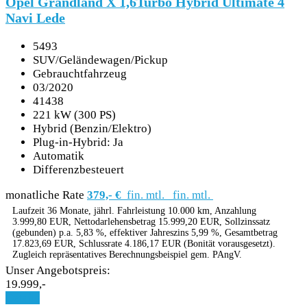
Opel Grandland X 1,6Turbo Hybrid Ultimate 4
Navi Lede
5493
SUV/Geländewagen/Pickup
Gebrauchtfahrzeug
03/2020
41438
221 kW (300 PS)
Hybrid (Benzin/Elektro)
Plug-in-Hybrid: Ja
Automatik
Differenzbesteuert
monatliche Rate
379,- €
fin. mtl.
fin. mtl.
Laufzeit 36 Monate, jährl. Fahrleistung 10.000 km, Anzahlung
3.999,80 EUR, Nettodarlehensbetrag 15.999,20 EUR, Sollzinssatz
(gebunden) p.a. 5,83 %, effektiver Jahreszins 5,99 %, Gesamtbetrag
17.823,69 EUR, Schlussrate 4.186,17 EUR (Bonität vorausgesetzt).
Zugleich repräsentatives Berechnungsbeispiel gem. PAngV.
Unser Angebotspreis:
19.999,-
Details